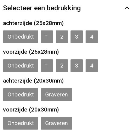
Gilets
Selecteer een bedrukking
Veiligheidsvesten en Veiligheidshesjes
achterzijde (25x28mm)
Kledingaccessoires
Onbedrukt
1
2
3
4
voorzijde (25x28mm)
Onbedrukt
1
2
3
4
achterzijde (20x30mm)
Onbedrukt
Graveren
voorzijde (20x30mm)
Onbedrukt
Graveren