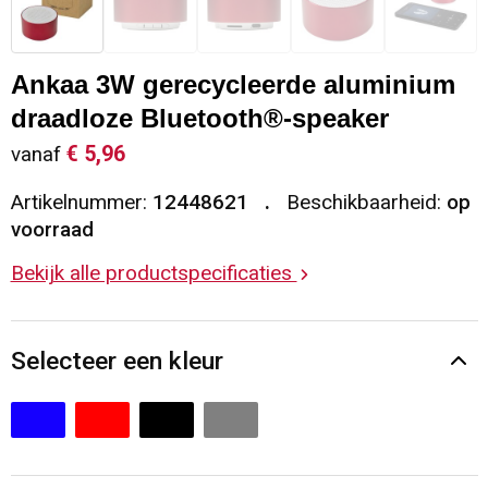
Sleutelhangers en Lanyards
Vesten
Restauranttextiel
Ankaa 3W gerecycleerde aluminium
Snoepgoed
Gilets
Reflecterende vesten
draadloze Bluetooth®-speaker
Spellen voor binnen en buiten
Blazers
Hoofdbescherming
€ 5,96
vanaf
Artikelnummer:
12448621
Beschikbaarheid:
op
Sport
Reflecterende polo's
voorraad
Veiligheid, Auto en Fiets
Handschoenen en Sjaals
Bekijk alle productspecificaties
Vrije tijd en Strand
Gehoorbescherming
Selecteer een kleur
Waterflesjes
Oog- en gelaatsbescherming
Themapakketten
Caps, Hoeden en Mutsen