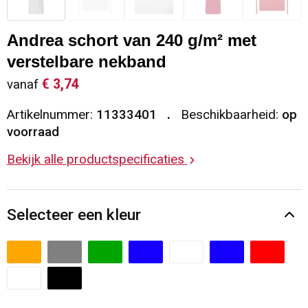
Sleutelhangers en Lanyards
Vesten
Restauranttextiel
Andrea schort van 240 g/m² met
Snoepgoed
Gilets
Reflecterende vesten
verstelbare nekband
€ 3,74
vanaf
Spellen voor binnen en buiten
Blazers
Hoofdbescherming
Artikelnummer:
11333401
Beschikbaarheid:
op
Sport
Reflecterende polo's
voorraad
Bekijk alle productspecificaties
Veiligheid, Auto en Fiets
Handschoenen en Sjaals
Vrije tijd en Strand
Gehoorbescherming
Selecteer een kleur
Waterflesjes
Oog- en gelaatsbescherming
Themapakketten
Caps, Hoeden en Mutsen