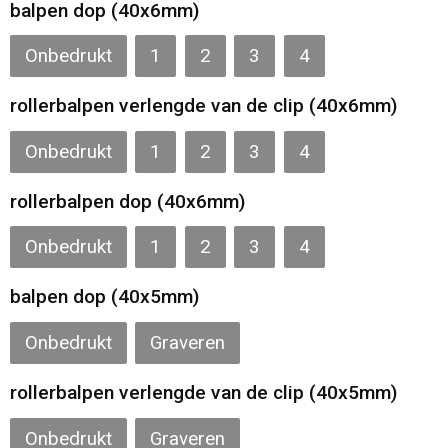
Gilets
balpen dop (40x6mm)
Onbedrukt
1
2
3
4
Veiligheidsvesten en Veiligheidshesjes
rollerbalpen verlengde van de clip (40x6mm)
Kledingaccessoires
Onbedrukt
1
2
3
4
rollerbalpen dop (40x6mm)
Onbedrukt
1
2
3
4
balpen dop (40x5mm)
Onbedrukt
Graveren
rollerbalpen verlengde van de clip (40x5mm)
Onbedrukt
Graveren