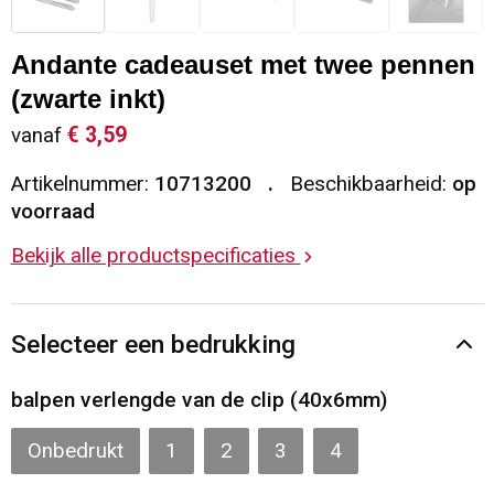
Sleutelhangers en Lanyards
Vesten
Restauranttextiel
Andante cadeauset met twee pennen
Snoepgoed
Gilets
Reflecterende vesten
(zwarte inkt)
€ 3,59
vanaf
Spellen voor binnen en buiten
Blazers
Hoofdbescherming
Artikelnummer:
10713200
Beschikbaarheid:
op
Sport
Reflecterende polo's
voorraad
Bekijk alle productspecificaties
Veiligheid, Auto en Fiets
Handschoenen en Sjaals
Vrije tijd en Strand
Gehoorbescherming
Selecteer een bedrukking
Waterflesjes
Oog- en gelaatsbescherming
balpen verlengde van de clip (40x6mm)
Themapakketten
Caps, Hoeden en Mutsen
Onbedrukt
1
2
3
4