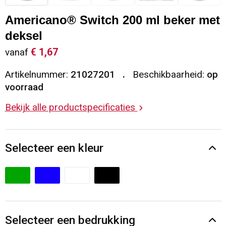
Sleutelhangers en Lanyards
Vesten
Restauranttextiel
Americano® Switch 200 ml beker met
deksel
Snoepgoed
Gilets
Reflecterende vesten
€ 1,67
vanaf
Spellen voor binnen en buiten
Blazers
Hoofdbescherming
Artikelnummer:
21027201
Beschikbaarheid:
op
voorraad
Sport
Reflecterende polo's
Bekijk alle productspecificaties
Veiligheid, Auto en Fiets
Handschoenen en Sjaals
Selecteer een kleur
Vrije tijd en Strand
Gehoorbescherming
Waterflesjes
Oog- en gelaatsbescherming
Themapakketten
Caps, Hoeden en Mutsen
Selecteer een bedrukking