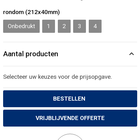
Gilets
rondom (212x40mm)
Veiligheidsvesten en Veiligheidshesjes
Onbedrukt
1
2
3
4
Kledingaccessoires
Aantal producten
Selecteer uw keuzes voor de prijsopgave.
BESTELLEN
VRIJBLIJVENDE OFFERTE