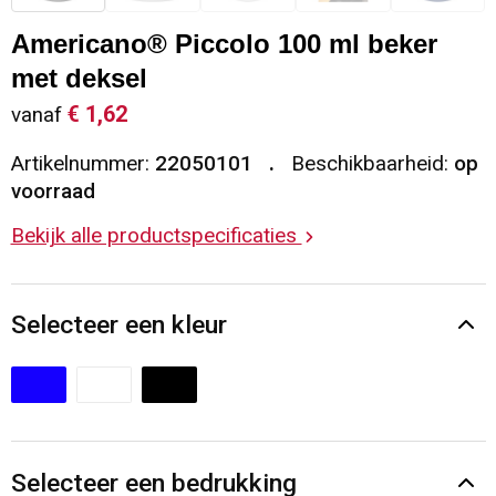
Sleutelhangers en Lanyards
Vesten
Restauranttextiel
Americano® Piccolo 100 ml beker
met deksel
Snoepgoed
Gilets
Reflecterende vesten
€ 1,62
vanaf
Spellen voor binnen en buiten
Blazers
Hoofdbescherming
Artikelnummer:
22050101
Beschikbaarheid:
op
voorraad
Sport
Reflecterende polo's
Bekijk alle productspecificaties
Veiligheid, Auto en Fiets
Handschoenen en Sjaals
Selecteer een kleur
Vrije tijd en Strand
Gehoorbescherming
Waterflesjes
Oog- en gelaatsbescherming
Themapakketten
Caps, Hoeden en Mutsen
Selecteer een bedrukking