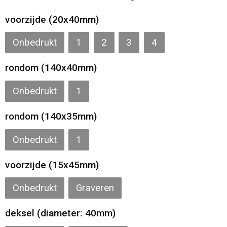
Gilets
voorzijde (20x40mm)
Veiligheidsvesten en Veiligheidshesjes
Onbedrukt
1
2
3
4
Kledingaccessoires
rondom (140x40mm)
Onbedrukt
1
rondom (140x35mm)
Onbedrukt
1
voorzijde (15x45mm)
Onbedrukt
Graveren
deksel (diameter: 40mm)