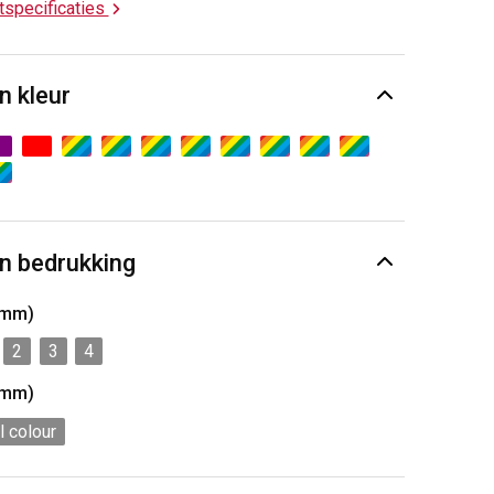
ctspecificaties
n kleur
n bedrukking
0mm)
2
3
4
6mm)
l colour