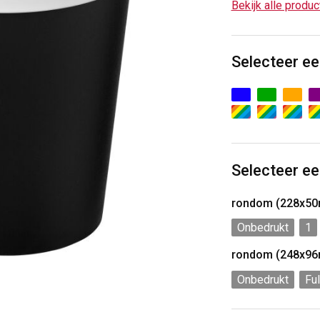
Bekijk alle produ
Selecteer ee
Selecteer ee
rondom (228x5
Onbedrukt
1
rondom (248x9
Onbedrukt
Ful