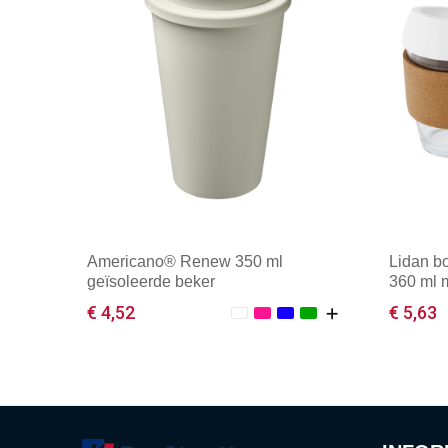
Americano®­­ Renew 350 ml
Lidan bo
geïsoleerde beker
360 ml m
deksel
€ 4,52
€ 5,63
Minimale afname: 50
Mini