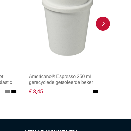
et
Americano® Espresso 250 ml
lastic
gerecyclede geïsoleerde beker
€ 3,45
Minimale afname: 50