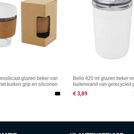
rosilicaat glazen beker van
Bello 420 ml glazen beker m
et kurken grip en siliconen
buitenwand van gerecycled p
€ 3,89
male afname: 1
Minimale afname: 1