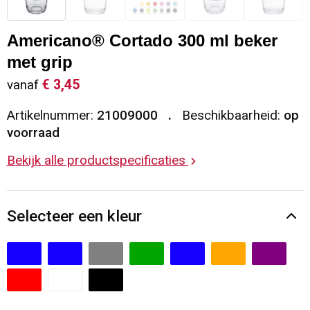
Sleutelhangers en Lanyards
Vesten
Restauranttextiel
Americano® Cortado 300 ml beker
Snoepgoed
Gilets
Reflecterende vesten
met grip
€ 3,45
vanaf
Spellen voor binnen en buiten
Blazers
Hoofdbescherming
Artikelnummer:
21009000
Beschikbaarheid:
op
Sport
Reflecterende polo's
voorraad
Bekijk alle productspecificaties
Veiligheid, Auto en Fiets
Handschoenen en Sjaals
Vrije tijd en Strand
Gehoorbescherming
Selecteer een kleur
Waterflesjes
Oog- en gelaatsbescherming
Themapakketten
Caps, Hoeden en Mutsen