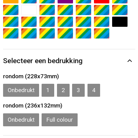
Gilets
Veiligheidsvesten en Veiligheidshesjes
Kledingaccessoires
Selecteer een bedrukking
rondom (228x73mm)
Onbedrukt
1
2
3
4
rondom (236x132mm)
Onbedrukt
Full colour