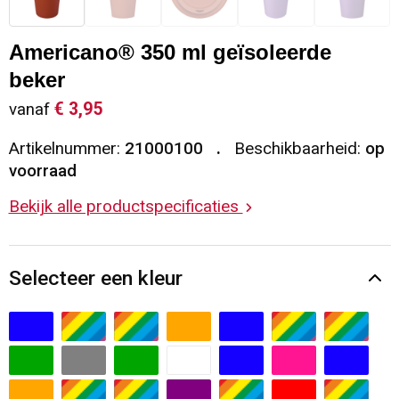
Sleutelhangers en Lanyards
Vesten
Restauranttextiel
Americano® 350 ml geïsoleerde
Snoepgoed
Gilets
Reflecterende vesten
beker
€ 3,95
vanaf
Spellen voor binnen en buiten
Blazers
Hoofdbescherming
Artikelnummer:
21000100
Beschikbaarheid:
op
Sport
Reflecterende polo's
voorraad
Bekijk alle productspecificaties
Veiligheid, Auto en Fiets
Handschoenen en Sjaals
Vrije tijd en Strand
Gehoorbescherming
Selecteer een kleur
Waterflesjes
Oog- en gelaatsbescherming
Themapakketten
Caps, Hoeden en Mutsen