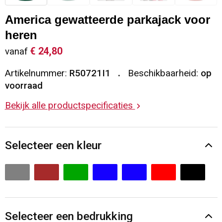
Sleutelhangers en Lanyards
Vesten
Restauranttextiel
America gewatteerde parkajack voor
heren
Snoepgoed
Gilets
Reflecterende vesten
€ 24,80
vanaf
Spellen voor binnen en buiten
Blazers
Hoofdbescherming
Artikelnummer:
R50721I1
Beschikbaarheid:
op
voorraad
Sport
Reflecterende polo's
Bekijk alle productspecificaties
Veiligheid, Auto en Fiets
Handschoenen en Sjaals
Selecteer een kleur
Vrije tijd en Strand
Gehoorbescherming
Waterflesjes
Oog- en gelaatsbescherming
Themapakketten
Caps, Hoeden en Mutsen
Selecteer een bedrukking