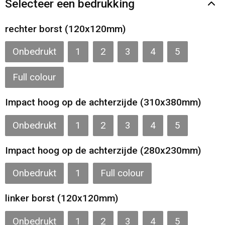
Selecteer een bedrukking
Gilets
rechter borst (120x120mm)
Veiligheidsvesten en Veiligheidshesjes
Onbedrukt
1
2
3
4
5
Kledingaccessoires
Full colour
Impact hoog op de achterzijde (310x380mm)
Onbedrukt
1
2
3
4
5
Impact hoog op de achterzijde (280x230mm)
Onbedrukt
1
Full colour
linker borst (120x120mm)
Onbedrukt
1
2
3
4
5