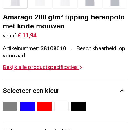
Sleutelhangers en Lanyards
Vesten
Restauranttextiel
Amarago 200 g/m² tipping herenpolo
Snoepgoed
Gilets
Reflecterende vesten
met korte mouwen
€ 11,94
vanaf
Spellen voor binnen en buiten
Blazers
Hoofdbescherming
Artikelnummer:
38108010
Beschikbaarheid:
op
Sport
Reflecterende polo's
voorraad
Bekijk alle productspecificaties
Veiligheid, Auto en Fiets
Handschoenen en Sjaals
Vrije tijd en Strand
Gehoorbescherming
Selecteer een kleur
Waterflesjes
Oog- en gelaatsbescherming
Themapakketten
Caps, Hoeden en Mutsen