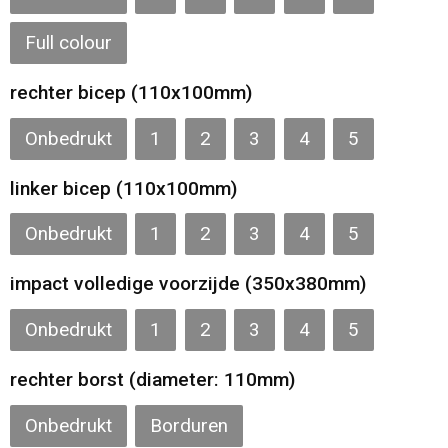
Full colour
rechter bicep (110x100mm)
Onbedrukt
1
2
3
4
5
linker bicep (110x100mm)
Onbedrukt
1
2
3
4
5
impact volledige voorzijde (350x380mm)
Onbedrukt
1
2
3
4
5
rechter borst (diameter: 110mm)
Onbedrukt
Borduren