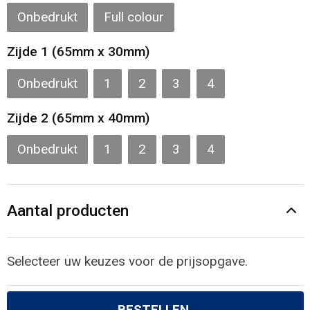
Gilets
Onbedrukt
Full colour
Veiligheidsvesten en Veiligheidshesjes
Zijde 1 (65mm x 30mm)
Kledingaccessoires
Onbedrukt
1
2
3
4
Zijde 2 (65mm x 40mm)
Onbedrukt
1
2
3
4
Aantal producten
Selecteer uw keuzes voor de prijsopgave.