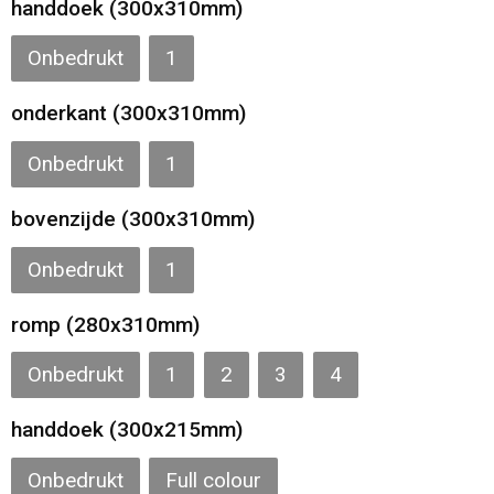
handdoek (300x310mm)
Gilets
Onbedrukt
1
Veiligheidsvesten en Veiligheidshesjes
onderkant (300x310mm)
Kledingaccessoires
Onbedrukt
1
bovenzijde (300x310mm)
Onbedrukt
1
romp (280x310mm)
Onbedrukt
1
2
3
4
handdoek (300x215mm)
Onbedrukt
Full colour