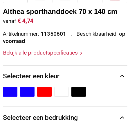
Sleutelhangers en Lanyards
Vesten
Restauranttextiel
Althea sporthanddoek 70 x 140 cm
€ 4,74
vanaf
Snoepgoed
Gilets
Reflecterende vesten
Artikelnummer:
11350601
Beschikbaarheid:
op
Spellen voor binnen en buiten
Blazers
Hoofdbescherming
voorraad
Bekijk alle productspecificaties
Sport
Reflecterende polo's
Veiligheid, Auto en Fiets
Handschoenen en Sjaals
Selecteer een kleur
Vrije tijd en Strand
Gehoorbescherming
Waterflesjes
Oog- en gelaatsbescherming
Themapakketten
Caps, Hoeden en Mutsen
Selecteer een bedrukking