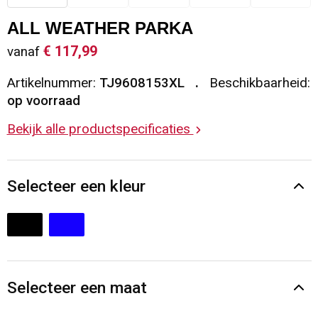
Sleutelhangers en Lanyards
Vesten
Restauranttextiel
ALL WEATHER PARKA
€ 117,99
vanaf
Snoepgoed
Gilets
Reflecterende vesten
Artikelnummer:
TJ9608153XL
Beschikbaarheid:
Spellen voor binnen en buiten
Blazers
Hoofdbescherming
op voorraad
Bekijk alle productspecificaties
Sport
Reflecterende polo's
Veiligheid, Auto en Fiets
Handschoenen en Sjaals
Selecteer een kleur
Vrije tijd en Strand
Gehoorbescherming
Waterflesjes
Oog- en gelaatsbescherming
Themapakketten
Caps, Hoeden en Mutsen
Selecteer een maat