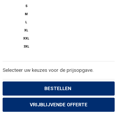
Gilets
S
M
Veiligheidsvesten en Veiligheidshesjes
L
Kledingaccessoires
XL
XXL
3XL
Selecteer uw keuzes voor de prijsopgave.
BESTELLEN
VRIJBLIJVENDE OFFERTE