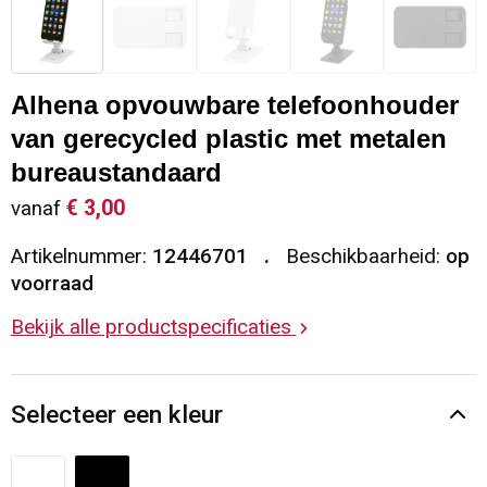
Sleutelhangers en Lanyards
Vesten
Restauranttextiel
Snoepgoed
Gilets
Reflecterende vesten
Alhena opvouwbare telefoonhouder
van gerecycled plastic met metalen
Spellen voor binnen en buiten
Blazers
Hoofdbescherming
bureaustandaard
Sport
Reflecterende polo's
€ 3,00
vanaf
Artikelnummer:
12446701
Beschikbaarheid:
op
Veiligheid, Auto en Fiets
Handschoenen en Sjaals
voorraad
Vrije tijd en Strand
Gehoorbescherming
Bekijk alle productspecificaties
Waterflesjes
Oog- en gelaatsbescherming
Selecteer een kleur
Themapakketten
Caps, Hoeden en Mutsen