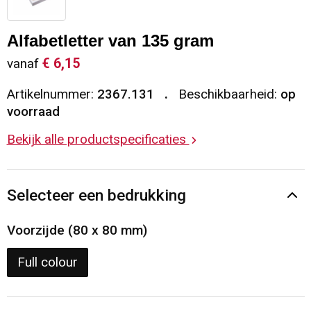
Sleutelhangers en Lanyards
Vesten
Restauranttextiel
Alfabetletter van 135 gram
Snoepgoed
Gilets
Reflecterende vesten
€ 6,15
vanaf
Artikelnummer:
2367.131
Beschikbaarheid:
op
Spellen voor binnen en buiten
Blazers
Hoofdbescherming
voorraad
Sport
Reflecterende polo's
Bekijk alle productspecificaties
Veiligheid, Auto en Fiets
Handschoenen en Sjaals
Selecteer een bedrukking
Vrije tijd en Strand
Gehoorbescherming
Voorzijde (80 x 80 mm)
Waterflesjes
Oog- en gelaatsbescherming
Full colour
Themapakketten
Caps, Hoeden en Mutsen