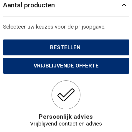
Gilets
Aantal producten
Veiligheidsvesten en Veiligheidshesjes
Selecteer uw keuzes voor de prijsopgave.
Kledingaccessoires
BESTELLEN
VRIJBLIJVENDE OFFERTE
Persoonlijk advies
Vrijblijvend contact en advies