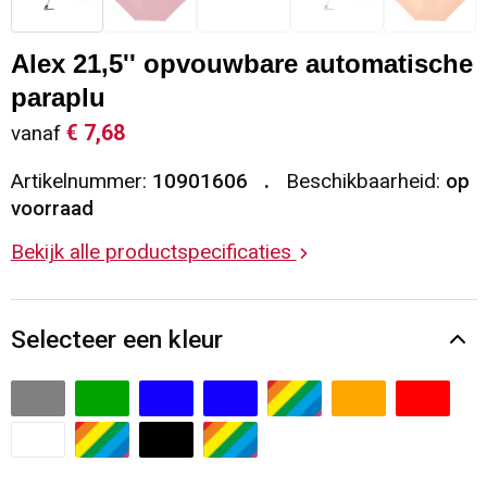
Sleutelhangers en Lanyards
Vesten
Restauranttextiel
Alex 21,5'' opvouwbare automatische
Snoepgoed
Gilets
Reflecterende vesten
paraplu
€ 7,68
vanaf
Spellen voor binnen en buiten
Blazers
Hoofdbescherming
Artikelnummer:
10901606
Beschikbaarheid:
op
Sport
Reflecterende polo's
voorraad
Bekijk alle productspecificaties
Veiligheid, Auto en Fiets
Handschoenen en Sjaals
Vrije tijd en Strand
Gehoorbescherming
Selecteer een kleur
Waterflesjes
Oog- en gelaatsbescherming
Themapakketten
Caps, Hoeden en Mutsen