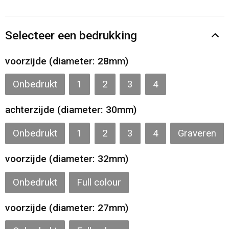
Gilets
Veiligheidsvesten en Veiligheidshesjes
Selecteer een bedrukking
Kledingaccessoires
voorzijde (diameter: 28mm)
Onbedrukt
1
2
3
4
achterzijde (diameter: 30mm)
Onbedrukt
1
2
3
4
Graveren
voorzijde (diameter: 32mm)
Onbedrukt
Full colour
voorzijde (diameter: 27mm)