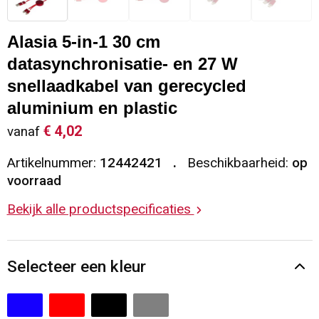
Sleutelhangers en Lanyards
Vesten
Restauranttextiel
Alasia 5-in-1 30 cm
Snoepgoed
Gilets
Reflecterende vesten
datasynchronisatie- en 27 W
snellaadkabel van gerecycled
Spellen voor binnen en buiten
Blazers
Hoofdbescherming
aluminium en plastic
€ 4,02
vanaf
Sport
Reflecterende polo's
Artikelnummer:
12442421
Beschikbaarheid:
op
Veiligheid, Auto en Fiets
Handschoenen en Sjaals
voorraad
Bekijk alle productspecificaties
Vrije tijd en Strand
Gehoorbescherming
Waterflesjes
Oog- en gelaatsbescherming
Selecteer een kleur
Themapakketten
Caps, Hoeden en Mutsen