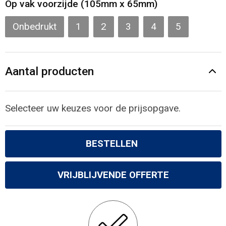
Op vak voorzijde (105mm x 65mm)
Gilets
Onbedrukt
1
2
3
4
5
Veiligheidsvesten en Veiligheidshesjes
Kledingaccessoires
Aantal producten
Selecteer uw keuzes voor de prijsopgave.
BESTELLEN
VRIJBLIJVENDE OFFERTE