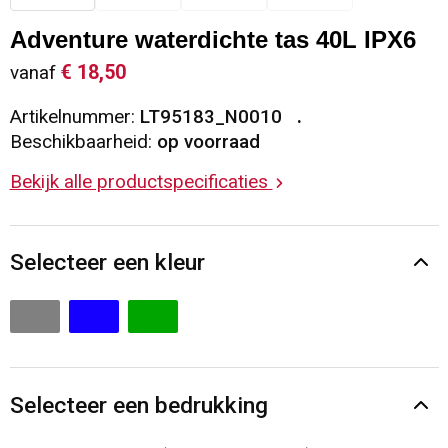
Sleutelhangers en Lanyards
Vesten
Restauranttextiel
Adventure waterdichte tas 40L IPX6
€ 18,50
vanaf
Snoepgoed
Gilets
Reflecterende vesten
Artikelnummer:
LT95183_N0010
Spellen voor binnen en buiten
Blazers
Hoofdbescherming
Beschikbaarheid:
op voorraad
Bekijk alle productspecificaties
Sport
Reflecterende polo's
Veiligheid, Auto en Fiets
Handschoenen en Sjaals
Selecteer een kleur
Vrije tijd en Strand
Gehoorbescherming
Waterflesjes
Oog- en gelaatsbescherming
Themapakketten
Caps, Hoeden en Mutsen
Selecteer een bedrukking