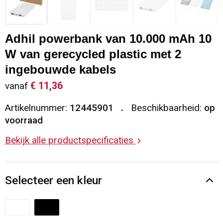
Sleutelhangers en Lanyards
Vesten
Restauranttextiel
Adhil powerbank van 10.000 mAh 10
Snoepgoed
Gilets
Reflecterende vesten
W van gerecycled plastic met 2
Spellen voor binnen en buiten
Blazers
Hoofdbescherming
ingebouwde kabels
€ 11,36
vanaf
Sport
Reflecterende polo's
Artikelnummer:
12445901
Beschikbaarheid:
op
voorraad
Veiligheid, Auto en Fiets
Handschoenen en Sjaals
Bekijk alle productspecificaties
Vrije tijd en Strand
Gehoorbescherming
Waterflesjes
Oog- en gelaatsbescherming
Selecteer een kleur
Themapakketten
Caps, Hoeden en Mutsen