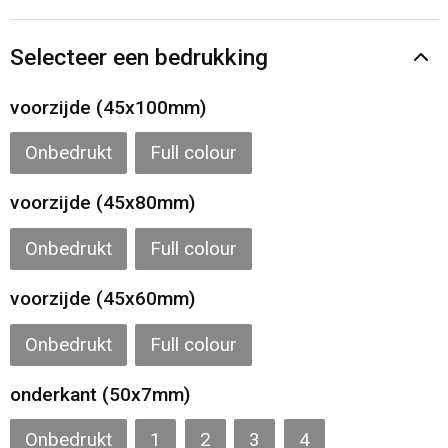
Gilets
Selecteer een bedrukking
Veiligheidsvesten en Veiligheidshesjes
voorzijde (45x100mm)
Kledingaccessoires
Onbedrukt
Full colour
voorzijde (45x80mm)
Onbedrukt
Full colour
voorzijde (45x60mm)
Onbedrukt
Full colour
onderkant (50x7mm)
Onbedrukt
1
2
3
4