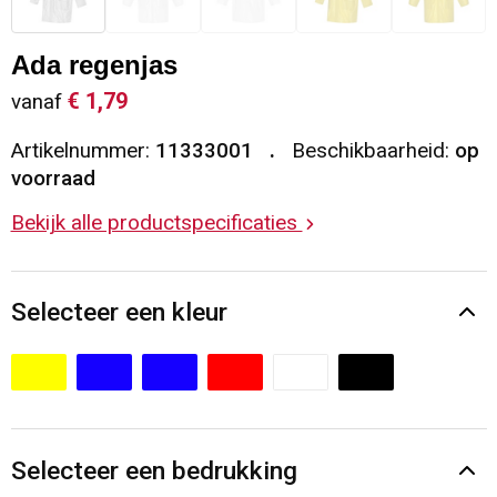
Sleutelhangers en Lanyards
Vesten
Restauranttextiel
Ada regenjas
Snoepgoed
Gilets
Reflecterende vesten
€ 1,79
vanaf
Artikelnummer:
11333001
Beschikbaarheid:
op
Spellen voor binnen en buiten
Blazers
Hoofdbescherming
voorraad
Sport
Reflecterende polo's
Bekijk alle productspecificaties
Veiligheid, Auto en Fiets
Handschoenen en Sjaals
Selecteer een kleur
Vrije tijd en Strand
Gehoorbescherming
Waterflesjes
Oog- en gelaatsbescherming
Themapakketten
Caps, Hoeden en Mutsen
Selecteer een bedrukking