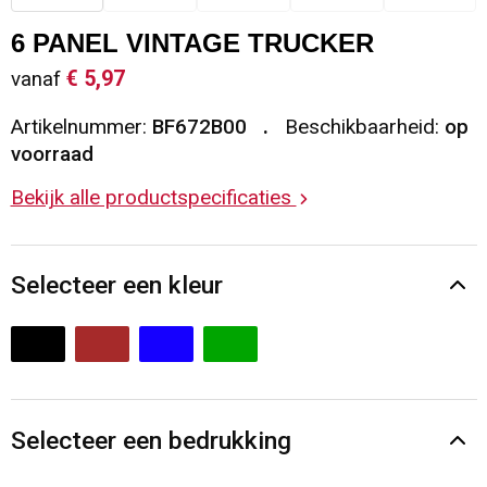
Sleutelhangers en Lanyards
Vesten
Restauranttextiel
6 PANEL VINTAGE TRUCKER
€ 5,97
vanaf
Snoepgoed
Gilets
Reflecterende vesten
Artikelnummer:
BF672B00
Beschikbaarheid:
op
Spellen voor binnen en buiten
Blazers
Hoofdbescherming
voorraad
Bekijk alle productspecificaties
Sport
Reflecterende polo's
Veiligheid, Auto en Fiets
Handschoenen en Sjaals
Selecteer een kleur
Vrije tijd en Strand
Gehoorbescherming
Waterflesjes
Oog- en gelaatsbescherming
Themapakketten
Caps, Hoeden en Mutsen
Selecteer een bedrukking