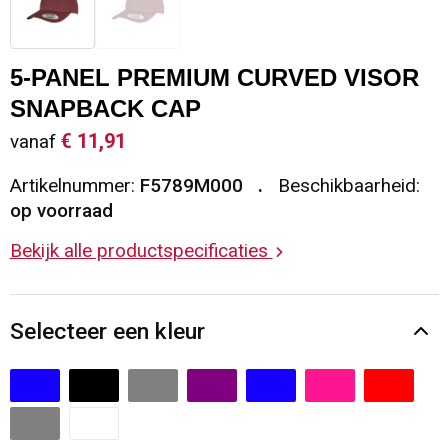
Sleutelhangers en Lanyards
Vesten
Restauranttextiel
5-PANEL PREMIUM CURVED VISOR
Snoepgoed
Gilets
Reflecterende vesten
SNAPBACK CAP
Spellen voor binnen en buiten
Blazers
Hoofdbescherming
€ 11,91
vanaf
Artikelnummer:
F5789M000
Beschikbaarheid:
Sport
Reflecterende polo's
op voorraad
Veiligheid, Auto en Fiets
Handschoenen en Sjaals
Bekijk alle productspecificaties
Vrije tijd en Strand
Gehoorbescherming
Selecteer een kleur
Waterflesjes
Oog- en gelaatsbescherming
Themapakketten
Caps, Hoeden en Mutsen