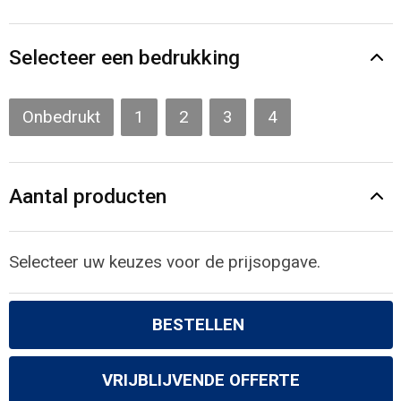
Gilets
Veiligheidsvesten en Veiligheidshesjes
Selecteer een bedrukking
Kledingaccessoires
Onbedrukt
1
2
3
4
Aantal producten
Selecteer uw keuzes voor de prijsopgave.
BESTELLEN
VRIJBLIJVENDE OFFERTE