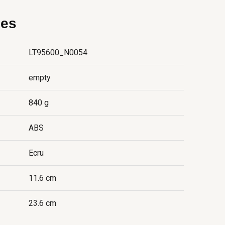
ies
LT95600_N0054
empty
840 g
ABS
Ecru
11.6 cm
23.6 cm