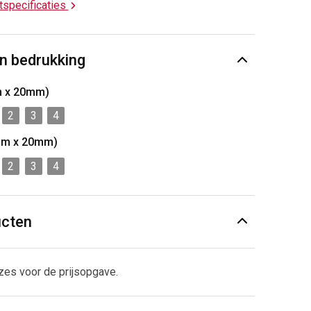
ctspecificaties
n bedrukking
m x 20mm)
2
3
4
mm x 20mm)
2
3
4
ucten
zes voor de prijsopgave.