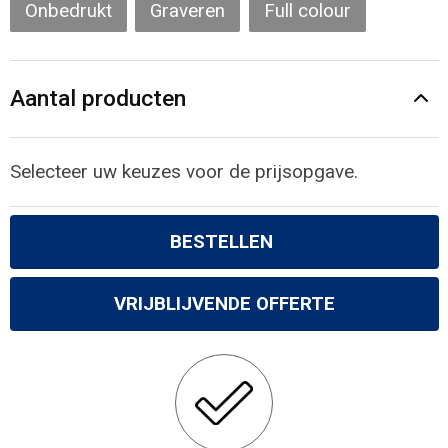
Gilets
Onbedrukt
Graveren
Full colour
Veiligheidsvesten en Veiligheidshesjes
Aantal producten
Kledingaccessoires
Selecteer uw keuzes voor de prijsopgave.
BESTELLEN
VRIJBLIJVENDE OFFERTE