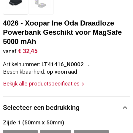
Sleutelhangers en Lanyards
Vesten
Restauranttextiel
4026 - Xoopar Ine Oda Draadloze
Snoepgoed
Gilets
Reflecterende vesten
Powerbank Geschikt voor MagSafe
Spellen voor binnen en buiten
Blazers
Hoofdbescherming
5000 mAh
€ 32,45
vanaf
Sport
Reflecterende polo's
Artikelnummer:
LT41416_N0002
Beschikbaarheid:
op voorraad
Veiligheid, Auto en Fiets
Handschoenen en Sjaals
Bekijk alle productspecificaties
Vrije tijd en Strand
Gehoorbescherming
Waterflesjes
Oog- en gelaatsbescherming
Selecteer een bedrukking
Themapakketten
Caps, Hoeden en Mutsen
Zijde 1 (50mm x 50mm)