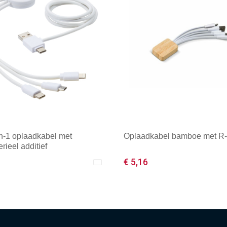
in-1 oplaadkabel met
Oplaadkabel bamboe met R
erieel additief
€ 5,16
male afname: 1
Minimale afname: 1