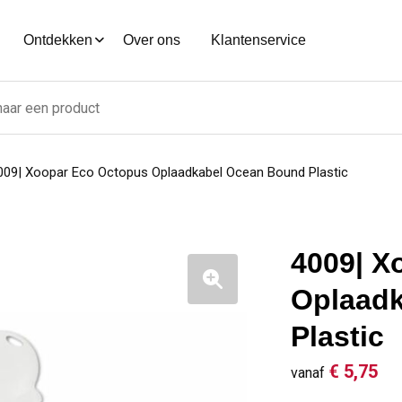
Ontdekken
Over ons
Klantenservice
009| Xoopar Eco Octopus Oplaadkabel Ocean Bound Plastic
4009| X
Oplaad
Plastic
€ 5,75
vanaf