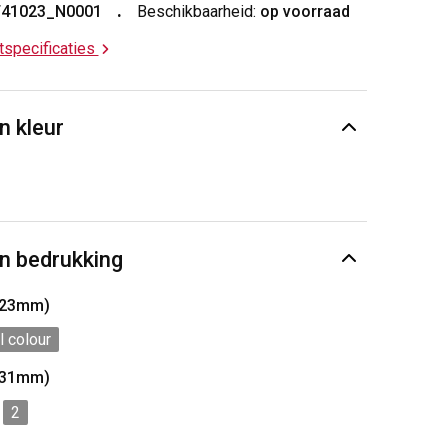
T41023_N0001
Beschikbaarheid:
op voorraad
ctspecificaties
n kleur
n bedrukking
 23mm)
l colour
 31mm)
2