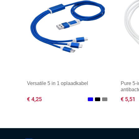
Versatile 5 in 1 oplaadkabel
Pure 5-
antibact
€ 4,25
€ 5,51
Minimale afname: 1
Mini