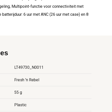
ing, Multipoint-functie voor connectiviteit met
e batterijduur: 6 uur met ANC (26 uur met case) en 8
ies
LT49730_N0011
Fresh 'n Rebel
55 g
Plastic