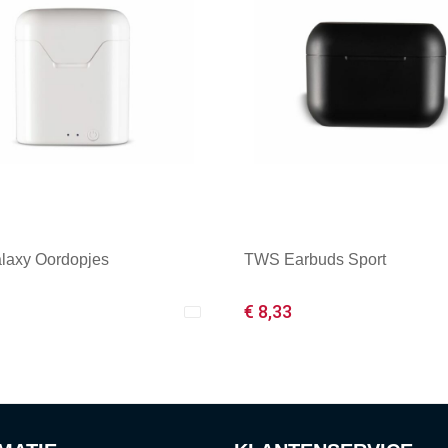
laxy Oordopjes
TWS Earbuds Sport
€ 8,33
male afname: 1
Minimale afname: 1