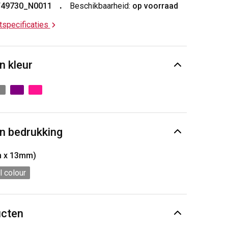
T49730_N0011
Beschikbaarheid:
op voorraad
ctspecificaties
n kleur
n bedrukking
m x 13mm)
l colour
ucten