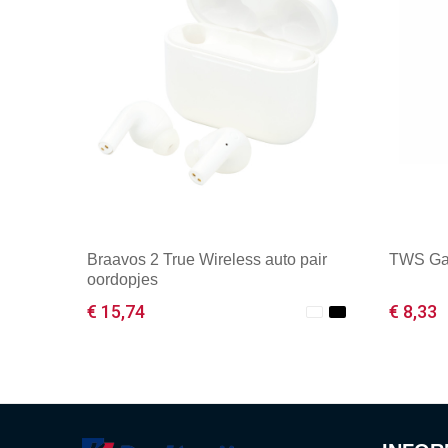
Braavos 2 True Wireless auto pair
TWS Ga
oordopjes
€ 15,74
€ 8,33
Minimale afname: 1
Mini