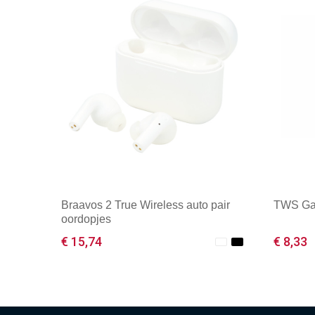
Braavos 2 True Wireless auto pair
TWS Ga
oordopjes
€ 15,74
€ 8,33