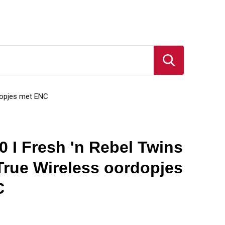
dopjes met ENC
 I Fresh 'n Rebel Twins
 True Wireless oordopjes
C