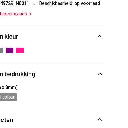
T49729_N0011
Beschikbaarheid:
op voorraad
ctspecificaties
n kleur
n bedrukking
m x 8mm)
l colour
ucten