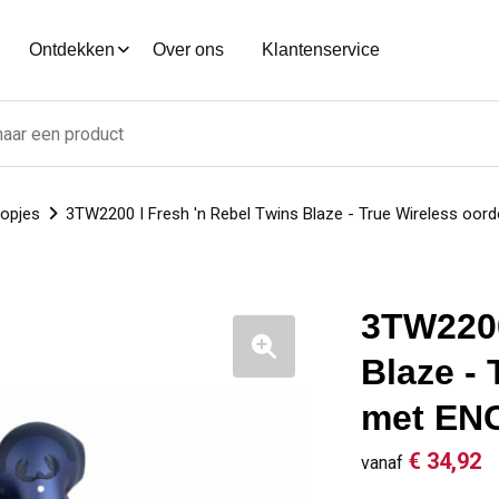
Ontdekken
Over ons
Klantenservice
dopjes
3TW2200 I Fresh 'n Rebel Twins Blaze - True Wireless oor
3TW2200
Blaze -
met EN
€ 34,92
vanaf