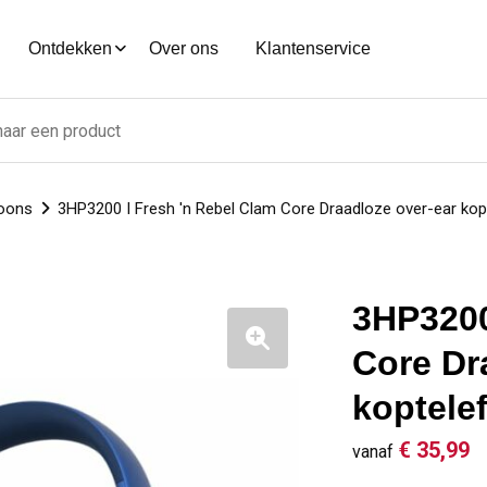
Ontdekken
Over ons
Klantenservice
foons
3HP3200 I Fresh 'n Rebel Clam Core Draadloze over-ear ko
3HP3200
Core Dr
koptele
€ 35,99
vanaf