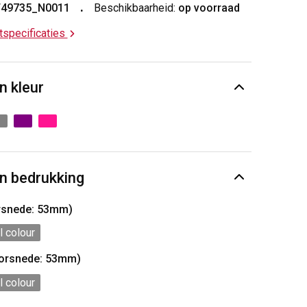
T49735_N0011
Beschikbaarheid:
op voorraad
ctspecificaties
n kleur
n bedrukking
orsnede: 53mm)
l colour
oorsnede: 53mm)
l colour