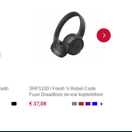
ooth
3HP1100 I Fresh 'n Rebel Code
Fuse Draadloze on-ear koptelefoon
€ 37,08