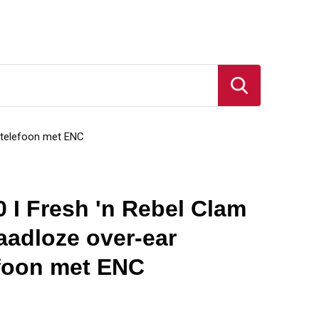
ptelefoon met ENC
 I Fresh 'n Rebel Clam
aadloze over-ear
foon met ENC