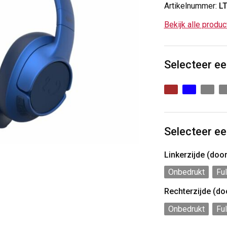
Artikelnummer:
L
Bekijk alle produ
Selecteer ee
Selecteer ee
Linkerzijde (do
Onbedrukt
Ful
Rechterzijde (d
Onbedrukt
Ful