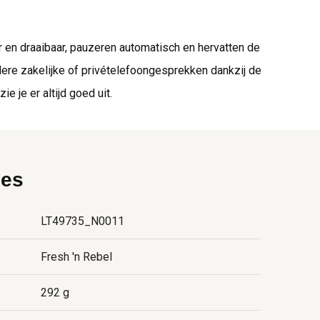
 en draaibaar, pauzeren automatisch en hervatten de
dere zakelijke of privételefoongesprekken dankzij de
 je er altijd goed uit.
ies
LT49735_N0011
Fresh 'n Rebel
292 g