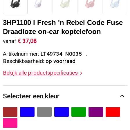
Sleutelhangers en Lanyards
Vesten
Restauranttextiel
3HP1100 I Fresh 'n Rebel Code Fuse
Snoepgoed
Gilets
Reflecterende vesten
Draadloze on-ear koptelefoon
Spellen voor binnen en buiten
Blazers
Hoofdbescherming
€ 37,08
vanaf
Artikelnummer:
LT49734_N0035
Sport
Reflecterende polo's
Beschikbaarheid:
op voorraad
Veiligheid, Auto en Fiets
Handschoenen en Sjaals
Bekijk alle productspecificaties
Vrije tijd en Strand
Gehoorbescherming
Selecteer een kleur
Waterflesjes
Oog- en gelaatsbescherming
Themapakketten
Caps, Hoeden en Mutsen