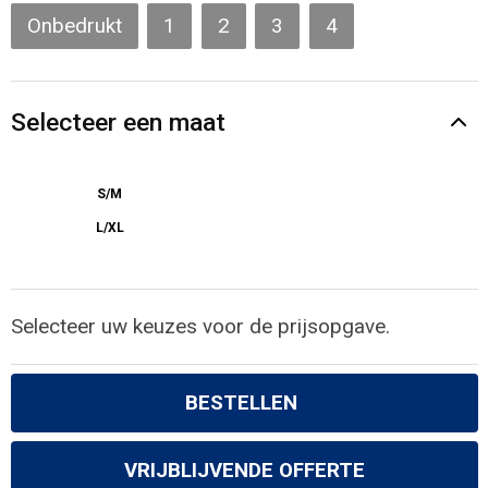
Gilets
Onbedrukt
1
2
3
4
Veiligheidsvesten en Veiligheidshesjes
Selecteer een maat
Kledingaccessoires
S/M
L/XL
Selecteer uw keuzes voor de prijsopgave.
BESTELLEN
VRIJBLIJVENDE OFFERTE