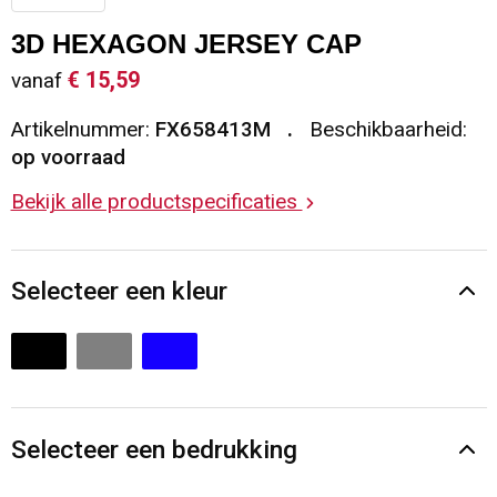
Sleutelhangers en Lanyards
Vesten
Restauranttextiel
3D HEXAGON JERSEY CAP
€ 15,59
vanaf
Snoepgoed
Gilets
Reflecterende vesten
Artikelnummer:
FX658413M
Beschikbaarheid:
Spellen voor binnen en buiten
Blazers
Hoofdbescherming
op voorraad
Bekijk alle productspecificaties
Sport
Reflecterende polo's
Veiligheid, Auto en Fiets
Handschoenen en Sjaals
Selecteer een kleur
Vrije tijd en Strand
Gehoorbescherming
Waterflesjes
Oog- en gelaatsbescherming
Themapakketten
Caps, Hoeden en Mutsen
Selecteer een bedrukking