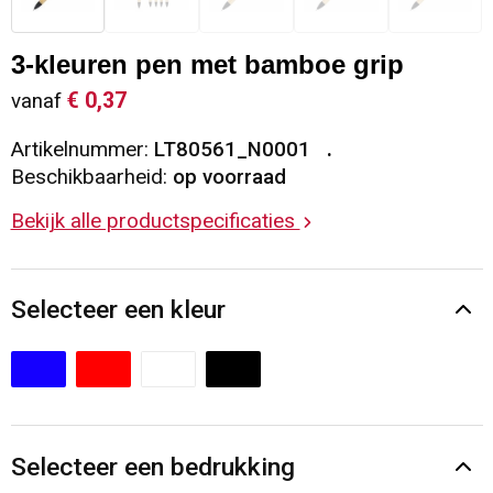
Sleutelhangers en Lanyards
Vesten
Restauranttextiel
3-kleuren pen met bamboe grip
Snoepgoed
Gilets
Reflecterende vesten
€ 0,37
vanaf
Artikelnummer:
LT80561_N0001
Spellen voor binnen en buiten
Blazers
Hoofdbescherming
Beschikbaarheid:
op voorraad
Sport
Reflecterende polo's
Bekijk alle productspecificaties
Veiligheid, Auto en Fiets
Handschoenen en Sjaals
Selecteer een kleur
Vrije tijd en Strand
Gehoorbescherming
Waterflesjes
Oog- en gelaatsbescherming
Themapakketten
Caps, Hoeden en Mutsen
Selecteer een bedrukking