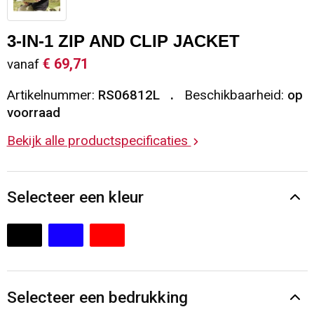
Sleutelhangers en Lanyards
Vesten
Restauranttextiel
3-IN-1 ZIP AND CLIP JACKET
Snoepgoed
Gilets
Reflecterende vesten
€ 69,71
vanaf
Artikelnummer:
RS06812L
Beschikbaarheid:
op
Spellen voor binnen en buiten
Blazers
Hoofdbescherming
voorraad
Sport
Reflecterende polo's
Bekijk alle productspecificaties
Veiligheid, Auto en Fiets
Handschoenen en Sjaals
Selecteer een kleur
Vrije tijd en Strand
Gehoorbescherming
Waterflesjes
Oog- en gelaatsbescherming
Themapakketten
Caps, Hoeden en Mutsen
Selecteer een bedrukking