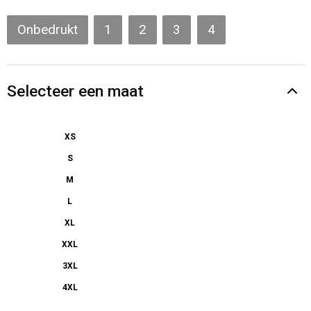
Gilets
Onbedrukt
1
2
3
4
Veiligheidsvesten en Veiligheidshesjes
Kledingaccessoires
Selecteer een maat
XS
S
M
L
XL
XXL
3XL
4XL