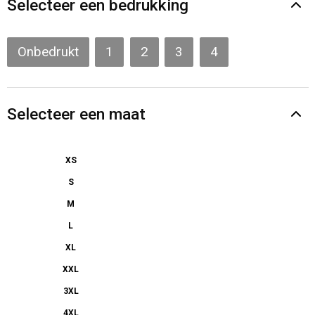
Selecteer een bedrukking
Gilets
Veiligheidsvesten en Veiligheidshesjes
Onbedrukt
1
2
3
4
Kledingaccessoires
Selecteer een maat
XS
S
M
L
XL
XXL
3XL
4XL