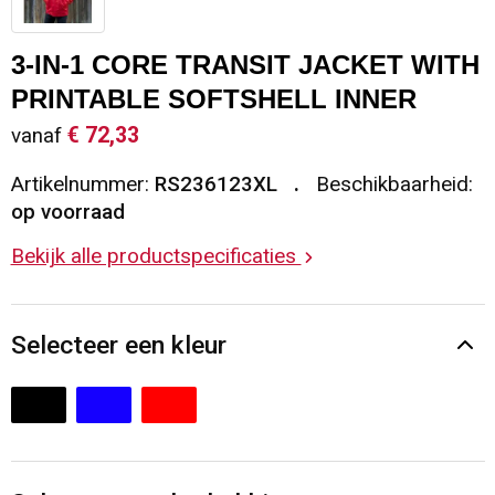
Sleutelhangers en Lanyards
Vesten
Restauranttextiel
3-IN-1 CORE TRANSIT JACKET WITH
Snoepgoed
Gilets
Reflecterende vesten
PRINTABLE SOFTSHELL INNER
€ 72,33
vanaf
Spellen voor binnen en buiten
Blazers
Hoofdbescherming
Artikelnummer:
RS236123XL
Beschikbaarheid:
Sport
Reflecterende polo's
op voorraad
Bekijk alle productspecificaties
Veiligheid, Auto en Fiets
Handschoenen en Sjaals
Vrije tijd en Strand
Gehoorbescherming
Selecteer een kleur
Waterflesjes
Oog- en gelaatsbescherming
Themapakketten
Caps, Hoeden en Mutsen