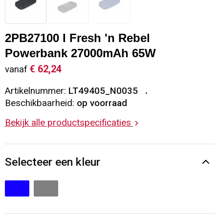
Sleutelhangers en Lanyards
Vesten
Restauranttextiel
2PB27100 I Fresh 'n Rebel
Snoepgoed
Gilets
Reflecterende vesten
Powerbank 27000mAh 65W
Spellen voor binnen en buiten
Blazers
Hoofdbescherming
€ 62,24
vanaf
Artikelnummer:
LT49405_N0035
Sport
Reflecterende polo's
Beschikbaarheid:
op voorraad
Veiligheid, Auto en Fiets
Handschoenen en Sjaals
Bekijk alle productspecificaties
Vrije tijd en Strand
Gehoorbescherming
Selecteer een kleur
Waterflesjes
Oog- en gelaatsbescherming
Themapakketten
Caps, Hoeden en Mutsen