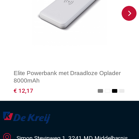
Elite Powerbank met Draadloze Oplader
8000mAh
€ 12,17
Minimale afname: 1
Simon Stevinweg 1, 3241 MD Middelharnis