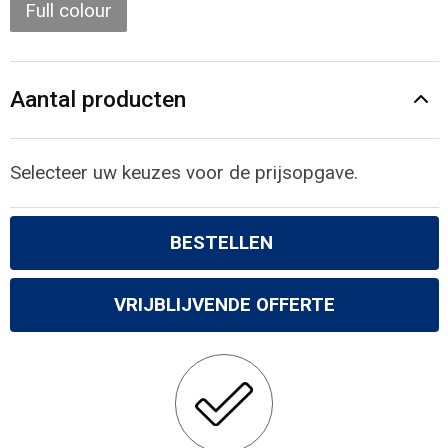
Gilets
Full colour
Veiligheidsvesten en Veiligheidshesjes
Aantal producten
Kledingaccessoires
Selecteer uw keuzes voor de prijsopgave.
BESTELLEN
VRIJBLIJVENDE OFFERTE