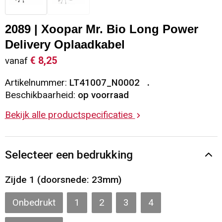
Sleutelhangers en Lanyards
Vesten
Restauranttextiel
2089 | Xoopar Mr. Bio Long Power
Snoepgoed
Gilets
Reflecterende vesten
Delivery Oplaadkabel
€ 8,25
vanaf
Spellen voor binnen en buiten
Blazers
Hoofdbescherming
Artikelnummer:
LT41007_N0002
Sport
Reflecterende polo's
Beschikbaarheid:
op voorraad
Bekijk alle productspecificaties
Veiligheid, Auto en Fiets
Handschoenen en Sjaals
Vrije tijd en Strand
Gehoorbescherming
Selecteer een bedrukking
Waterflesjes
Oog- en gelaatsbescherming
Zijde 1 (doorsnede: 23mm)
Themapakketten
Caps, Hoeden en Mutsen
Onbedrukt
1
2
3
4