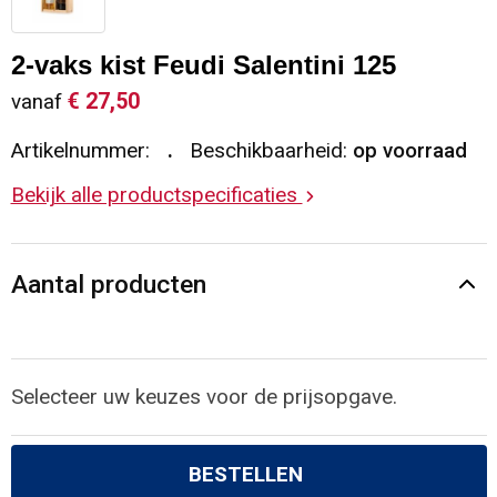
Sleutelhangers en Lanyards
Vesten
Restauranttextiel
2-vaks kist Feudi Salentini 125
Snoepgoed
Gilets
Reflecterende vesten
€ 27,50
vanaf
Artikelnummer:
Beschikbaarheid:
op voorraad
Spellen voor binnen en buiten
Blazers
Hoofdbescherming
Bekijk alle productspecificaties
Sport
Reflecterende polo's
Veiligheid, Auto en Fiets
Handschoenen en Sjaals
Aantal producten
Vrije tijd en Strand
Gehoorbescherming
Waterflesjes
Oog- en gelaatsbescherming
Selecteer uw keuzes voor de prijsopgave.
Themapakketten
Caps, Hoeden en Mutsen
BESTELLEN