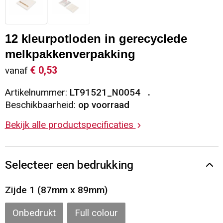
Sleutelhangers en Lanyards
Vesten
Restauranttextiel
12 kleurpotloden in gerecyclede
Snoepgoed
Gilets
Reflecterende vesten
melkpakkenverpakking
Spellen voor binnen en buiten
Blazers
Hoofdbescherming
€ 0,53
vanaf
Artikelnummer:
LT91521_N0054
Sport
Reflecterende polo's
Beschikbaarheid:
op voorraad
Veiligheid, Auto en Fiets
Handschoenen en Sjaals
Bekijk alle productspecificaties
Vrije tijd en Strand
Gehoorbescherming
Selecteer een bedrukking
Waterflesjes
Oog- en gelaatsbescherming
Zijde 1 (87mm x 89mm)
Themapakketten
Caps, Hoeden en Mutsen
Onbedrukt
Full colour