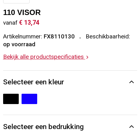
Sleutelhangers en Lanyards
Vesten
Restauranttextiel
110 VISOR
€ 13,74
vanaf
Snoepgoed
Gilets
Reflecterende vesten
Artikelnummer:
FX8110130
Beschikbaarheid:
Spellen voor binnen en buiten
Blazers
Hoofdbescherming
op voorraad
Bekijk alle productspecificaties
Sport
Reflecterende polo's
Veiligheid, Auto en Fiets
Handschoenen en Sjaals
Selecteer een kleur
Vrije tijd en Strand
Gehoorbescherming
Waterflesjes
Oog- en gelaatsbescherming
Themapakketten
Caps, Hoeden en Mutsen
Selecteer een bedrukking