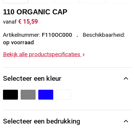
Sleutelhangers en Lanyards
Vesten
Restauranttextiel
110 ORGANIC CAP
€ 15,59
vanaf
Snoepgoed
Gilets
Reflecterende vesten
Artikelnummer:
F110OC000
Beschikbaarheid:
Spellen voor binnen en buiten
Blazers
Hoofdbescherming
op voorraad
Bekijk alle productspecificaties
Sport
Reflecterende polo's
Veiligheid, Auto en Fiets
Handschoenen en Sjaals
Selecteer een kleur
Vrije tijd en Strand
Gehoorbescherming
Waterflesjes
Oog- en gelaatsbescherming
Themapakketten
Caps, Hoeden en Mutsen
Selecteer een bedrukking