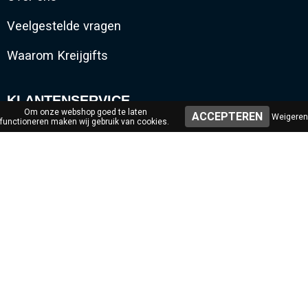
Veelgestelde vragen
Waarom Kreijgifts
KLANTENSERVICE
Om onze webshop goed te laten
Weigeren
functioneren maken wij gebruik van cookies.
Contact
Bestelling & Bezorging
Betalen
Digitale drukproef
VEILIG WINKELEN