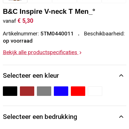
Sleutelhangers en Lanyards
Vesten
Restauranttextiel
B&C Inspire V-neck T Men_°
€ 5,30
vanaf
Snoepgoed
Gilets
Reflecterende vesten
Artikelnummer:
5TM0440011
Beschikbaarheid:
Spellen voor binnen en buiten
Blazers
Hoofdbescherming
op voorraad
Bekijk alle productspecificaties
Sport
Reflecterende polo's
Veiligheid, Auto en Fiets
Handschoenen en Sjaals
Selecteer een kleur
Vrije tijd en Strand
Gehoorbescherming
Waterflesjes
Oog- en gelaatsbescherming
Themapakketten
Caps, Hoeden en Mutsen
Selecteer een bedrukking