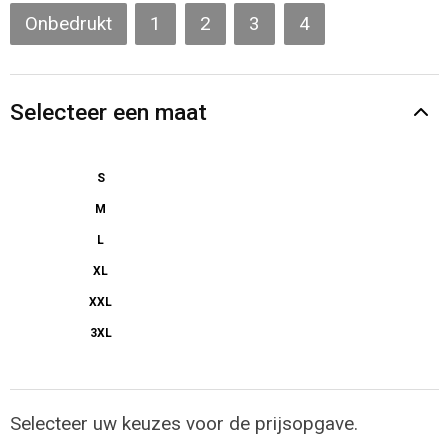
Gilets
Onbedrukt
1
2
3
4
Veiligheidsvesten en Veiligheidshesjes
Selecteer een maat
Kledingaccessoires
S
M
L
XL
XXL
3XL
Selecteer uw keuzes voor de prijsopgave.